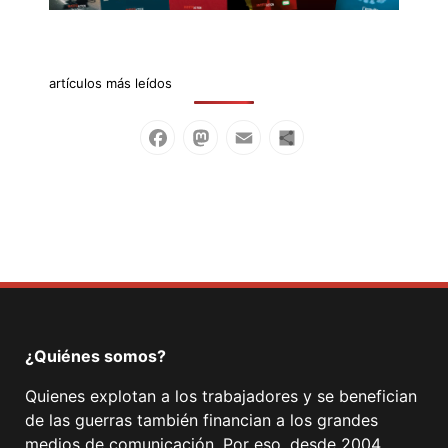
artículos más leídos
Facebook
Mastodon
Email
Compartir
¿Quiénes somos?
Quienes explotan a los trabajadores y se benefician
de las guerras también financian a los grandes
medios de comunicación. Por eso, desde 2004,