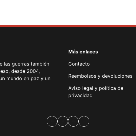
Más enlaces
de las guerras también
Contacto
 eso, desde 2004,
Reembolsos y devoluciones
or un mundo en paz y un
Aviso legal y política de
privacidad
Facebook
Mastodon
Email
Compartir