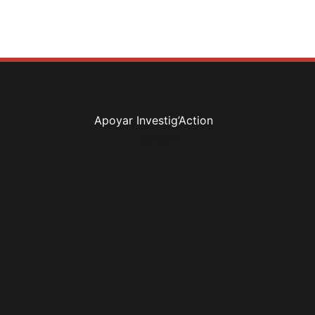
Apoyar Investig’Action
boletín