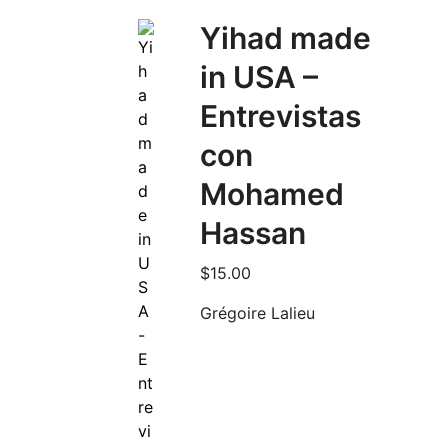
Yihad made
in USA –
Entrevistas
con
Mohamed
Hassan
$
15.00
Grégoire Lalieu