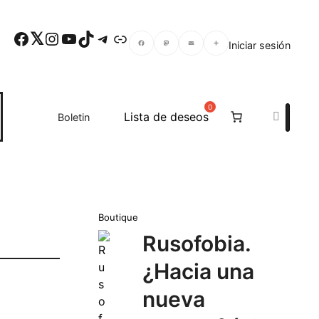
Facebook
Twitter
Instagram
YouTube
TikTok
Telegram
Enlace
Iniciar sesión
Facebook
Mastodon
Email
Compartir
Search
Lista de deseos
Boletin
Boutique
Rusofobia.
¿Hacia una
nueva