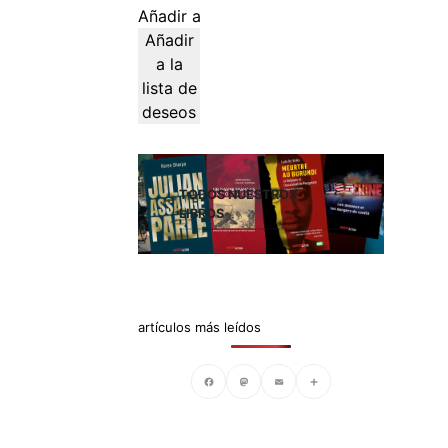
Añadir al carrito
Añadir
a la
lista de
deseos
TODOS NUESTROS
LIBROS
artículos más leídos
Facebook
Mastodon
Email
Compartir