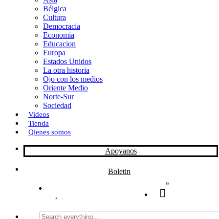
Bélgica
k
o
a
Cultura
Democracia
n
r
Economia
Educacion
t
Europa
Estados Unidos
i
La otra historia
r
Ojo con los medios
Oriente Medio
Norte-Sur
Sociedad
Videos
Tienda
Qienes somos
Apoyanos
Boletin
0
Search