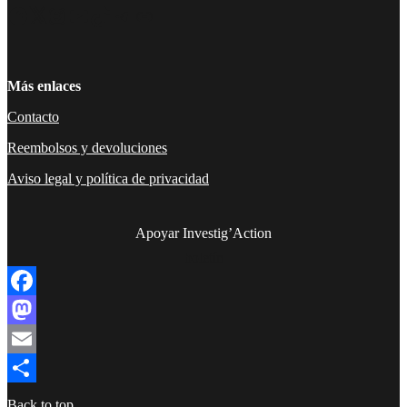
Facebook
Twitter
Instagram
YouTube
TikTok
Telegram
Enlace
Más enlaces
Contacto
Reembolsos y devoluciones
Aviso legal y política de privacidad
Apoyar Investig’Action
boletín
Facebook
Mastodon
Email
Compartir
Back to top