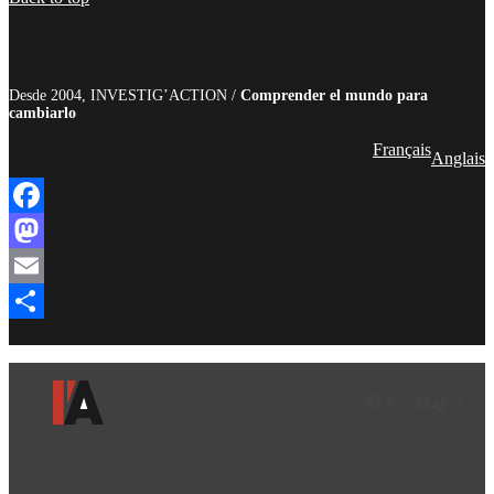
Desde 2004, INVESTIG’ACTION /
Comprender el mundo para
cambiarlo
Français
Anglais
Facebook
Mastodon
Email
Compartir
Facebook
LinkedIn
Instagram
YouTube
TikTok
Teleg
Enl