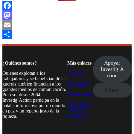
Facebook
Mastodon
Email
Compartir
Apoyar
¿Quiénes somos?
Más enlaces
Investig’A
Quienes explotan a los
Contacto
ction
trabajadores y se benefician de las
Reembolsos
guerras también financian a los
y
grandes medios de comunicación.
boletín
devoluciones
Por eso, desde 2004,
Investig’Action participa en la
Aviso legal y
batalla informativa por un mundo
política de
en paz y un reparto justo de la
privacidad
riqueza.
Facebook
Twitter
Instagram
YouTube
TikTok
Telegram
Enlace