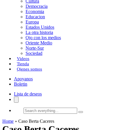
Cultura
k
o
a
Democracia
Economia
n
r
Educacion
Europa
t
Estados Unidos
i
La otra historia
Ojo con los medios
r
Oriente Medio
Norte-Sur
Sociedad
Videos
Tienda
Qienes somos
Apoyanos
Boletin
Lista de deseos
Search
everything...
Home
»
Caso Berta Caceres
Caso Berta Caceres