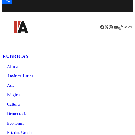
Compartir
Facebook
LinkedIn
Instagram
YouTube
TikTok
Teleg
Enl
RÚBRICAS
Africa
América Latina
Asia
Bélgica
Cultura
Democracia
Economia
Estados Unidos