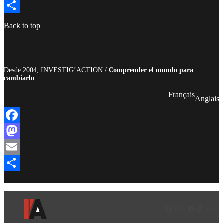
Email
Compartir
Back to top
Desde 2004, INVESTIG’ACTION /
Comprender el mundo para
cambiarlo
Français
Anglais
Facebook
Mastodon
Email
Compartir
Facebook
LinkedIn
Instagram
YouTube
TikTok
Teleg
Enl