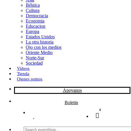
Bélgica
k
o
a
Cultura
Democracia
n
r
Economia
Educacion
t
Europa
Estados Unidos
i
La otra historia
r
Ojo con los medios
Oriente Medio
Norte-Sur
Sociedad
Videos
Tienda
Qienes somos
Apoyanos
Boletin
0
Search