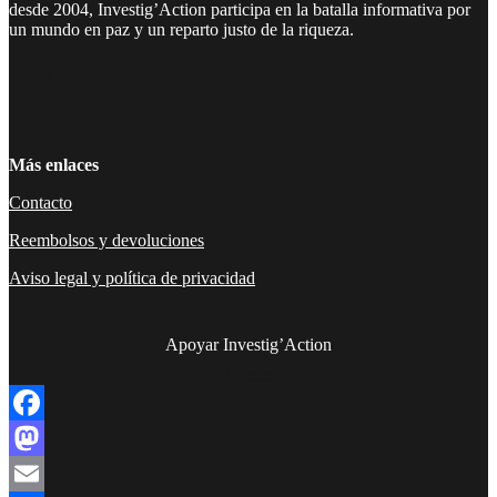
desde 2004, Investig’Action participa en la batalla informativa por
un mundo en paz y un reparto justo de la riqueza.
Facebook
Twitter
Instagram
YouTube
TikTok
Telegram
Enlace
Más enlaces
Contacto
Reembolsos y devoluciones
Aviso legal y política de privacidad
Apoyar Investig’Action
boletín
Facebook
Mastodon