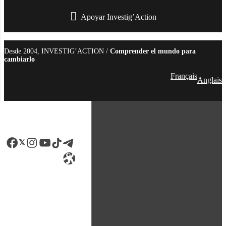
Apoyar Investig’Action
boletín
Desde 2004, INVESTIG’ACTION /
Comprender el mundo para
cambiarlo
Français
Anglais
Facebook
LinkedIn
Instagram
YouTube
TikTok
Telegram
Enlace