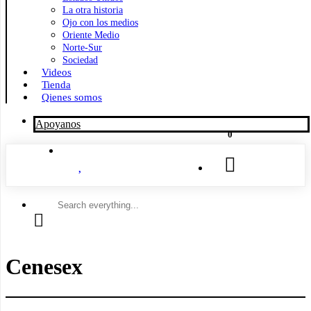
La otra historia
Ojo con los medios
Oriente Medio
Norte-Sur
Sociedad
Videos
Tienda
Qienes somos
Apoyanos
0
Search
everything...
Cenesex