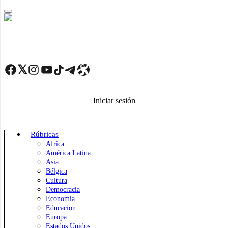
Skip
to
main
content
Facebook
Twitter
Instagram
YouTube
TikTok
Telegram
Enlace
Iniciar sesión
Rúbricas
Africa
América Latina
Asia
Bélgica
Cultura
Democracia
Economia
Educacion
Europa
Estados Unidos