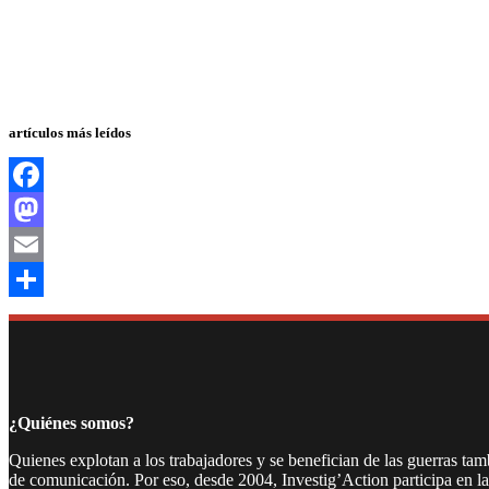
artículos más leídos
Facebook
Mastodon
Email
Compartir
¿Quiénes somos?
Quienes explotan a los trabajadores y se benefician de las guerras ta
de comunicación. Por eso, desde 2004, Investig’Action participa en l