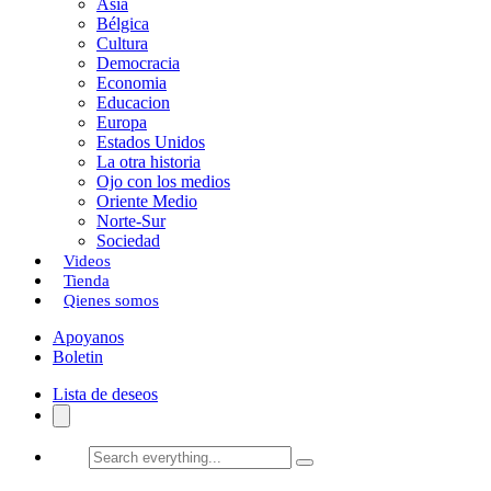
Asia
Bélgica
Cultura
Democracia
Economia
Educacion
Europa
Estados Unidos
La otra historia
Ojo con los medios
Oriente Medio
Norte-Sur
Sociedad
Videos
Tienda
Qienes somos
Apoyanos
Boletin
Lista de deseos
Search
everything...