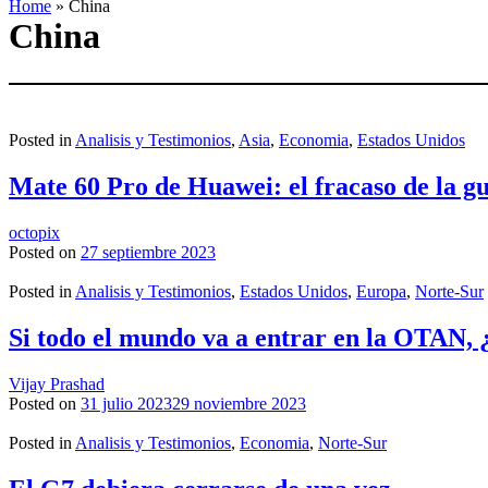
Home
»
China
China
Posted in
Analisis y Testimonios
,
Asia
,
Economia
,
Estados Unidos
Mate 60 Pro de Huawei: el fracaso de la g
octopix
Posted on
27 septiembre 2023
Posted in
Analisis y Testimonios
,
Estados Unidos
,
Europa
,
Norte-Sur
Si todo el mundo va a entrar en la OTAN, 
Vijay Prashad
Posted on
31 julio 2023
29 noviembre 2023
Posted in
Analisis y Testimonios
,
Economia
,
Norte-Sur