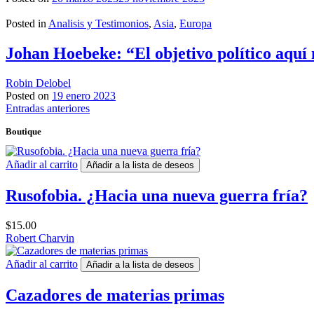
Posted in
Analisis y Testimonios
,
Asia
,
Europa
Johan Hoebeke: “El objetivo político aquí 
Robin Delobel
Posted on
19 enero 2023
Navegación
Entradas anteriores
de
Boutique
entradas
Añadir al carrito
Añadir a la lista de deseos
Rusofobia. ¿Hacia una nueva guerra fría?
$
15.00
Robert Charvin
Añadir al carrito
Añadir a la lista de deseos
Cazadores de materias primas