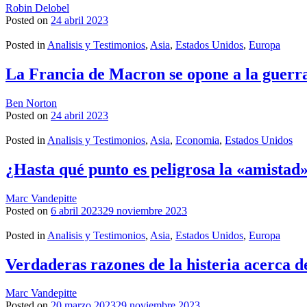
Robin Delobel
Posted on
24 abril 2023
Posted in
Analisis y Testimonios
,
Asia
,
Estados Unidos
,
Europa
La Francia de Macron se opone a la guerr
Ben Norton
Posted on
24 abril 2023
Posted in
Analisis y Testimonios
,
Asia
,
Economia
,
Estados Unidos
¿Hasta qué punto es peligrosa la «amistad»
Marc Vandepitte
Posted on
6 abril 2023
29 noviembre 2023
Posted in
Analisis y Testimonios
,
Asia
,
Estados Unidos
,
Europa
Verdaderas razones de la histeria acerca 
Marc Vandepitte
Posted on
20 marzo 2023
29 noviembre 2023