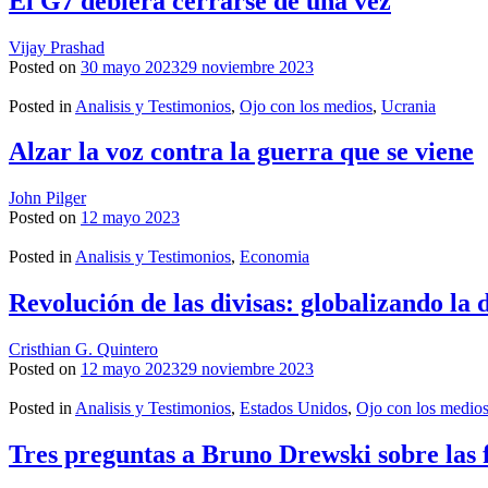
El G7 debiera cerrarse de una vez
Vijay Prashad
Posted on
30 mayo 2023
29 noviembre 2023
Posted in
Analisis y Testimonios
,
Ojo con los medios
,
Ucrania
Alzar la voz contra la guerra que se viene
John Pilger
Posted on
12 mayo 2023
Posted in
Analisis y Testimonios
,
Economia
Revolución de las divisas: globalizando la 
Cristhian G. Quintero
Posted on
12 mayo 2023
29 noviembre 2023
Posted in
Analisis y Testimonios
,
Estados Unidos
,
Ojo con los medio
Tres preguntas a Bruno Drewski sobre las f