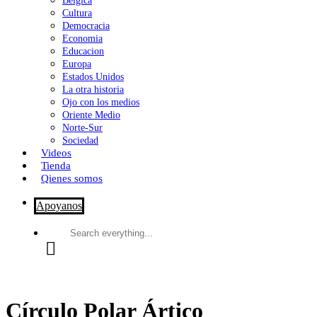
Bélgica
Cultura
Democracia
Economia
Educacion
Europa
Estados Unidos
La otra historia
Ojo con los medios
Oriente Medio
Norte-Sur
Sociedad
Videos
Tienda
Qienes somos
Apoyanos
Search
everything...
Círculo Polar Ártico