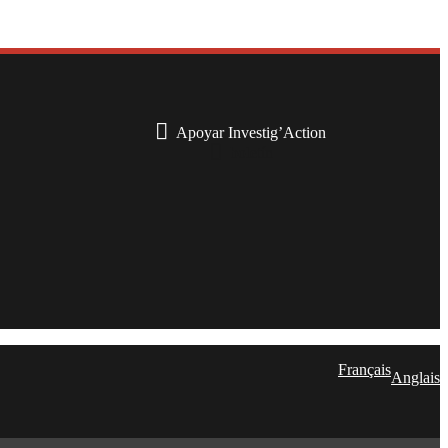
Apoyar Investig’Action
boletín
Français
Anglais