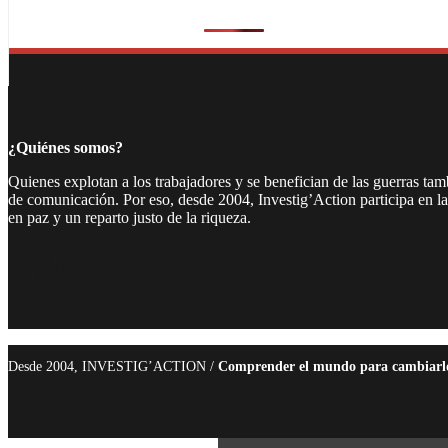
¿Quiénes somos?
Quienes explotan a los trabajadores y se benefician de las guerras ta
de comunicación. Por eso, desde 2004, Investig’Action participa en l
en paz y un reparto justo de la riqueza.
Facebook
Twitter
Instagram
YouTube
TikTok
Telegram
Enlace
Desde 2004, INVESTIG’ACTION /
Comprender el mundo para cambiarl