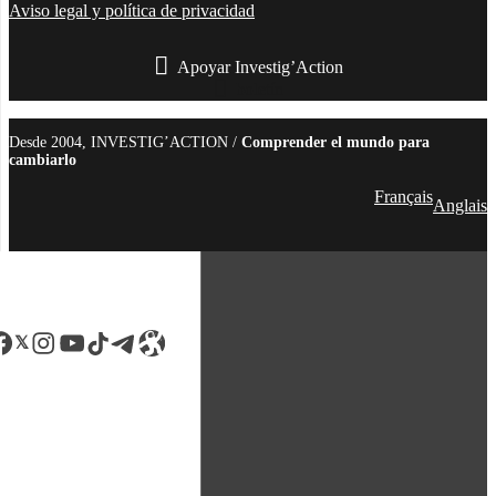
Aviso legal y política de privacidad
Apoyar Investig’Action
boletín
Desde 2004, INVESTIG’ACTION /
Comprender el mundo para
cambiarlo
Français
Anglais
acebook
LinkedIn
Instagram
YouTube
TikTok
Telegram
Enlace