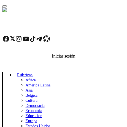
Skip
to
main
content
Facebook
Twitter
Instagram
YouTube
TikTok
Telegram
Enlace
Iniciar sesión
Rúbricas
Africa
América Latina
Asia
Bélgica
Cultura
Democracia
Economia
Educacion
Europa
Estados Unidos