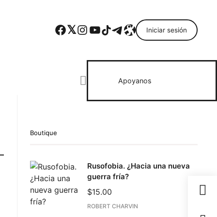
Facebook
Twitter
Instagram
YouTube
TikTok
Telegram
Enlace
Iniciar sesión
Search everything...
Apoyanos
Boutique
Rusofobia. ¿Hacia una nueva
guerra fría?
$
15.00
ROBERT CHARVIN