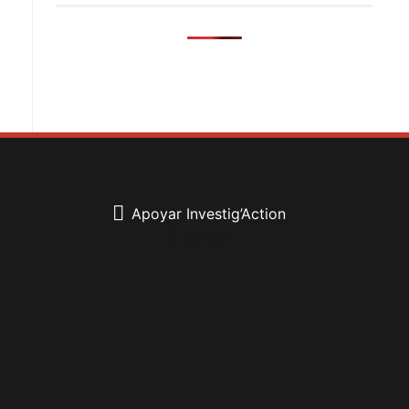
Apoyar Investig’Action
boletín