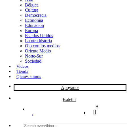
Bélgica
k
o
a
Cultura
Democracia
n
r
Economia
Educacion
t
Europa
Estados Unidos
i
La otra historia
r
Ojo con los medios
Oriente Medio
Norte-Sur
Sociedad
Videos
Tienda
Qienes somos
Apoyanos
Boletin
0
Search