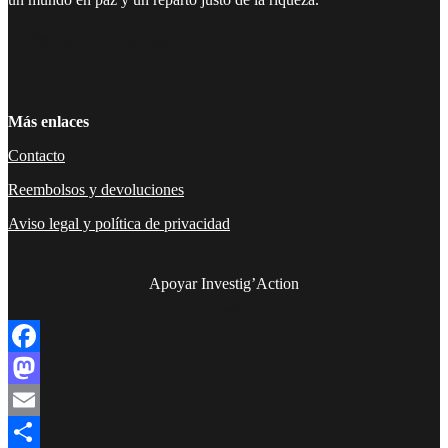
Facebook
Twitter
Instagram
YouTube
TikTok
Telegram
Enlace
Más enlaces
Contacto
Reembolsos y devoluciones
Aviso legal y política de privacidad
Apoyar Investig’Action
boletín
Facebook
Mastodon
Email