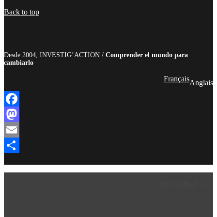
Compartir
Back to top
Desde 2004, INVESTIG’ACTION /
Comprender el mundo para
cambiarlo
Français
Anglais
Facebook
Mastodon
Email
Compartir
Facebook
LinkedIn
Instagram
YouTube
TikTok
Teleg
Enl