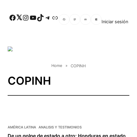
Skip to main content
Facebook
Twitter
Instagram
YouTube
TikTok
Telegram
Enlace
Iniciar sesión
Facebook
Mastodon
Email
Compartir
Home
»
COPINH
COPINH
AMÉRICA LATINA
ANALISIS Y TESTIMONIOS
De un golpe de estado a otro: Honduras en estado