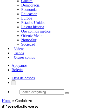
Cultura
k
o
a
Democracia
Economia
n
r
Educacion
Europa
t
Estados Unidos
i
La otra historia
Ojo con los medios
r
Oriente Medio
Norte-Sur
Sociedad
Videos
Tienda
Qienes somos
Apoyanos
Boletin
Lista de deseos
Search
everything...
Home
»
Cordobazo
Cordobazo