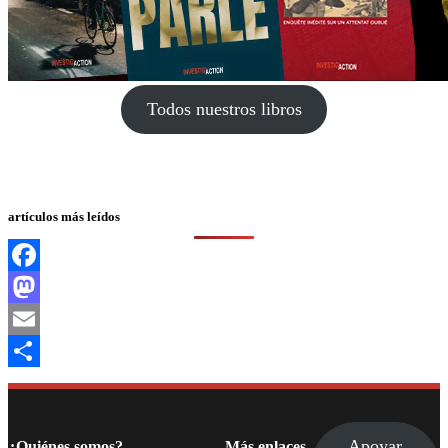
Todos nuestros libros
artículos más leídos
Facebook
Mastodon
Email
Compartir
Apoyar
¿Quiénes somos?
Más enlaces