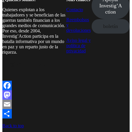
Investig’A
Quienes explotan a los
Contacto
ction
trabajadores y se benefician de las
Reembolsos
guerras también financian a los
y
grandes medios de comunicación.
boletín
devoluciones
Por eso, desde 2004,
Investig’Action participa en la
Aviso legal y
batalla informativa por un mundo
política de
en paz y un reparto justo de la
privacidad
riqueza.
Facebook
Twitter
Instagram
YouTube
TikTok
Telegram
Enlace
Facebook
Mastodon
Email
Compartir
Back to top