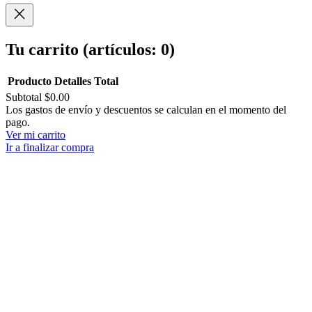
Compartir
Tu carrito
(artículos: 0)
Producto
Detalles
Total
Subtotal
$0.00
Productos
Los gastos de envío y descuentos se calculan en el momento del
pago.
del
Ver mi carrito
carrito
Ir a finalizar compra