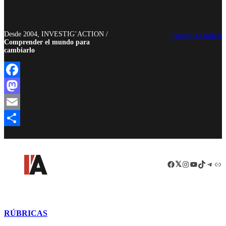
Desde 2004, INVESTIG’ACTION /
Français
Anglais
Comprender el mundo para
cambiarlo
Facebook
Mastodon
Email
Compartir
Facebook
LinkedIn
Instagram
YouTube
TikTok
Teleg
Enl
RÚBRICAS