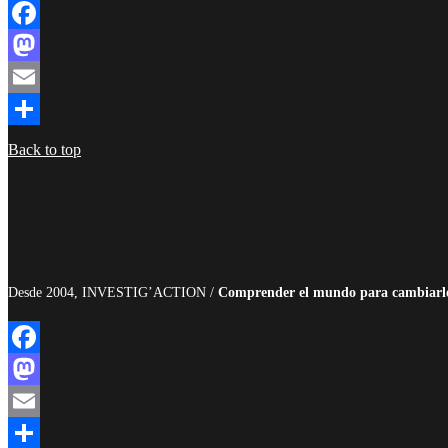
Facebook
Mastodon
Email
Compartir
Back to top
Desde 2004, INVESTIG’ACTION /
Comprender el mundo para cambiarl
Facebook
Mastodon
Email