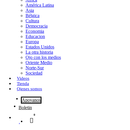
o
o
i
m
América Latina
o
d
l
p
Asia
Bélgica
k
o
a
Cultura
Democracia
n
r
Economia
Educacion
t
Europa
Estados Unidos
i
La otra historia
r
Ojo con los medios
Oriente Medio
Norte-Sur
Sociedad
Videos
Tienda
Qienes somos
Apoyanos
Boletin
0