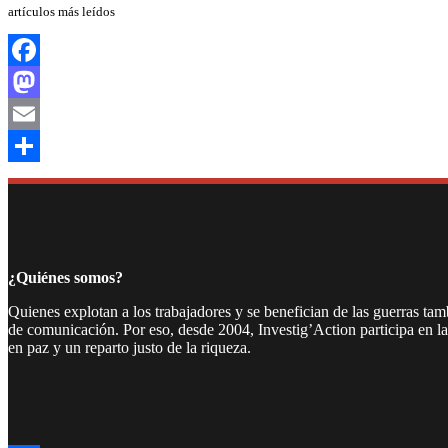
artículos más leídos
Facebook
Mastodon
Email
Compartir
¿Quiénes somos?
Quienes explotan a los trabajadores y se benefician de las guerras ta
de comunicación. Por eso, desde 2004, Investig’Action participa en l
en paz y un reparto justo de la riqueza.
Facebook
Twitter
Instagram
YouTube
TikTok
Telegram
Enlace