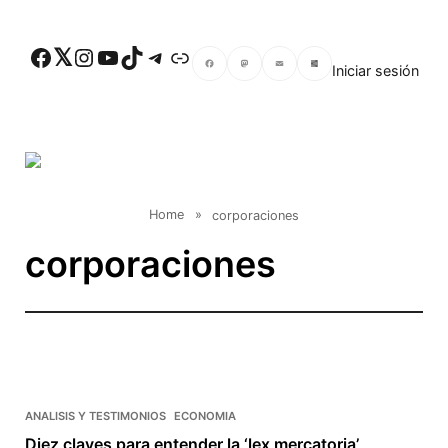
Skip to main content
Facebook
Twitter
Instagram
YouTube
TikTok
Telegram
Enlace
Iniciar sesión
Facebook
Mastodon
Email
Compartir
Home
»
corporaciones
corporaciones
ANALISIS Y TESTIMONIOS
ECONOMIA
Diez claves para entender la ‘lex mercatoria’