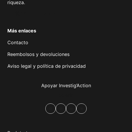
riqueza.
Facebook
Twitter
Instagram
YouTube
TikTok
Telegram
Enlace
Más enlaces
Contacto
Reembolsos y devoluciones
Aviso legal y política de privacidad
Apoyar Investig’Action
boletín
Facebook
Mastodon
Email
Compartir