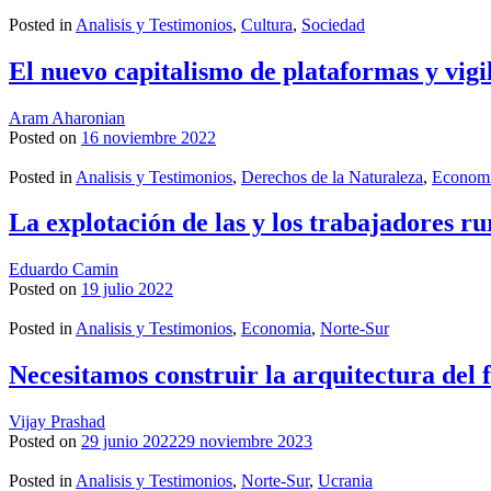
Posted in
Analisis y Testimonios
,
Cultura
,
Sociedad
El nuevo capitalismo de plataformas y vigil
Aram Aharonian
Posted on
16 noviembre 2022
Posted in
Analisis y Testimonios
,
Derechos de la Naturaleza
,
Econom
La explotación de las y los trabajadores ru
Eduardo Camin
Posted on
19 julio 2022
Posted in
Analisis y Testimonios
,
Economia
,
Norte-Sur
Necesitamos construir la arquitectura del 
Vijay Prashad
Posted on
29 junio 2022
29 noviembre 2023
Posted in
Analisis y Testimonios
,
Norte-Sur
,
Ucrania