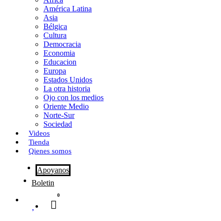
o
o
i
m
América Latina
o
d
l
p
Asia
Bélgica
k
o
a
Cultura
Democracia
n
r
Economia
Educacion
t
Europa
Estados Unidos
i
La otra historia
r
Ojo con los medios
Oriente Medio
Norte-Sur
Sociedad
Videos
Tienda
Qienes somos
Apoyanos
Boletin
0