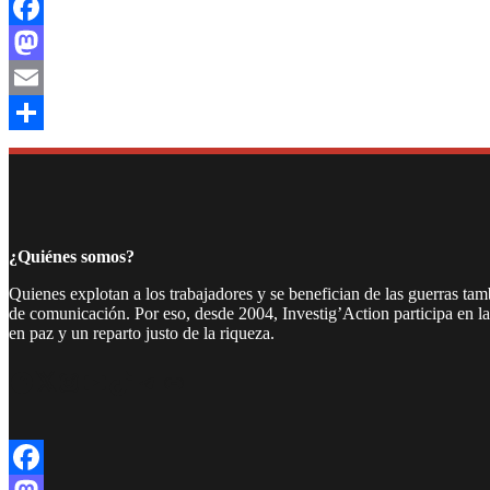
Facebook
Mastodon
Email
Compartir
¿Quiénes somos?
Quienes explotan a los trabajadores y se benefician de las guerras ta
de comunicación. Por eso, desde 2004, Investig’Action participa en l
en paz y un reparto justo de la riqueza.
Facebook
Twitter
Instagram
YouTube
TikTok
Telegram
Enlace