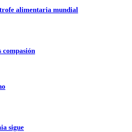
strofe alimentaria mundial
s compasión
no
ia sigue