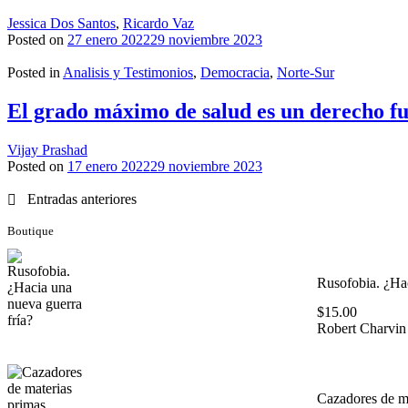
Jessica Dos Santos
,
Ricardo Vaz
Posted on
27 enero 2022
29 noviembre 2023
Posted in
Analisis y Testimonios
,
Democracia
,
Norte-Sur
El grado máximo de salud es un derecho f
Vijay Prashad
Posted on
17 enero 2022
29 noviembre 2023
Navegación
Entradas anteriores
de
Boutique
entradas
Rusofobia. ¿Hac
$
15.00
Robert Charvin
Cazadores de ma