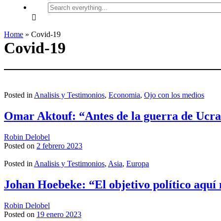
Search
everything...
Home
»
Covid-19
Covid-19
Posted in
Analisis y Testimonios
,
Economia
,
Ojo con los medios
Omar Aktouf: “Antes de la guerra de Ucrani
Robin Delobel
Posted on
2 febrero 2023
Posted in
Analisis y Testimonios
,
Asia
,
Europa
Johan Hoebeke: “El objetivo político aquí 
Robin Delobel
Posted on
19 enero 2023