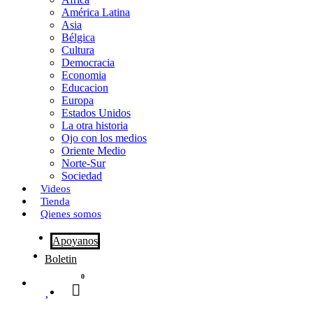
o
o
i
m
América Latina
o
d
l
p
Asia
Bélgica
k
o
a
Cultura
Democracia
n
r
Economia
Educacion
t
Europa
Estados Unidos
i
La otra historia
r
Ojo con los medios
Oriente Medio
Norte-Sur
Sociedad
Videos
Tienda
Qienes somos
Apoyanos
Boletin
0