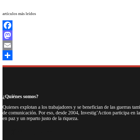
artículos más leídos
Facebook
Mastodon
Email
Compartir
¿Quiénes somos?
Quienes explotan a los trabajadores y se benefician de las guerras ta
de comunicación. Por eso, desde 2004, Investig’Action participa en l
en paz y un reparto justo de la riqueza.
Facebook
Twitter
Instagram
YouTube
TikTok
Telegram
Enlace