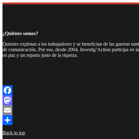
Compartir
¿Quiénes somos?
Quienes explotan a los trabajadores y se benefician de las guerras ta
de comunicación. Por eso, desde 2004, Investig’Action participa en l
en paz y un reparto justo de la riqueza.
Facebook
Twitter
Instagram
YouTube
TikTok
Telegram
Enlace
Facebook
Mastodon
Email
Compartir
Back to top