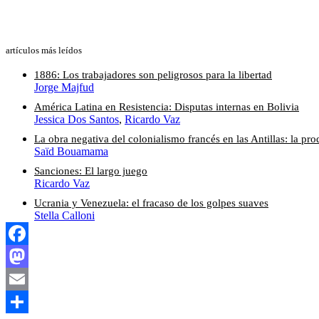
artículos más leídos
1886: Los trabajadores son peligrosos para la libertad
Jorge Majfud
América Latina en Resistencia: Disputas internas en Bolivia
Jessica Dos Santos
,
Ricardo Vaz
La obra negativa del colonialismo francés en las Antillas: la p
Saïd Bouamama
Sanciones: El largo juego
Ricardo Vaz
Ucrania y Venezuela: el fracaso de los golpes suaves
Stella Calloni
Facebook
Mastodon
Email