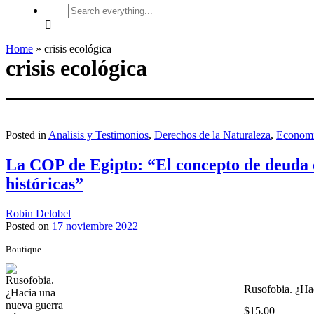
Search
everything...
Home
»
crisis ecológica
crisis ecológica
Posted in
Analisis y Testimonios
,
Derechos de la Naturaleza
,
Econom
La COP de Egipto: “El concepto de deuda ec
históricas”
Robin Delobel
Posted on
17 noviembre 2022
Boutique
Rusofobia. ¿Hac
$
15.00