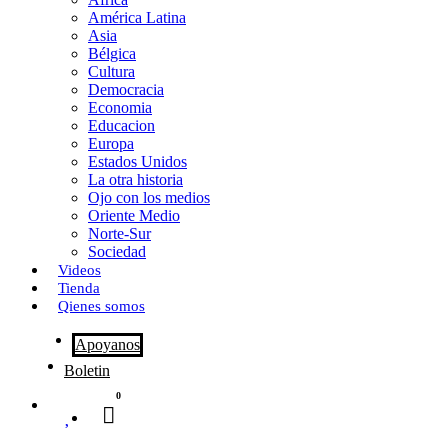
o
o
i
m
América Latina
o
d
l
p
Asia
Bélgica
k
o
a
Cultura
Democracia
n
r
Economia
Educacion
t
Europa
Estados Unidos
i
La otra historia
r
Ojo con los medios
Oriente Medio
Norte-Sur
Sociedad
Videos
Tienda
Qienes somos
Apoyanos
Boletin
0