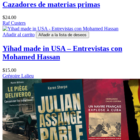
Cazadores de materias primas
$
24.00
Raf Custers
Añadir al carrito
Añadir a la lista de deseos
Yihad made in USA – Entrevistas con
Mohamed Hassan
$
15.00
Grégoire Lalieu