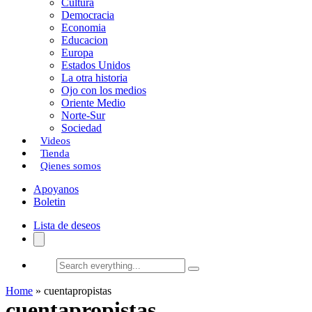
Cultura
k
o
a
Democracia
Economia
n
r
Educacion
Europa
t
Estados Unidos
i
La otra historia
Ojo con los medios
r
Oriente Medio
Norte-Sur
Sociedad
Videos
Tienda
Qienes somos
Apoyanos
Boletin
Lista de deseos
Search
everything...
Home
»
cuentapropistas
cuentapropistas