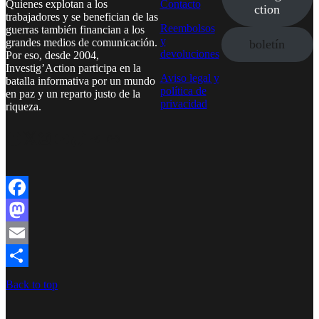
Quienes explotan a los
Contacto
ction
trabajadores y se benefician de las
Reembolsos
guerras también financian a los
y
grandes medios de comunicación.
boletín
devoluciones
Por eso, desde 2004,
Investig’Action participa en la
Aviso legal y
batalla informativa por un mundo
política de
en paz y un reparto justo de la
privacidad
riqueza.
Facebook
Twitter
Instagram
YouTube
TikTok
Telegram
Enlace
Facebook
Mastodon
Email
Compartir
Back to top