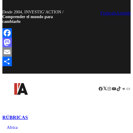
Desde 2004, INVESTIG’ACTION /
Français
Anglais
Comprender el mundo para
cambiarlo
Facebook
Mastodon
Email
Compartir
Facebook
LinkedIn
Instagram
YouTube
TikTok
Teleg
Enl
RÚBRICAS
Africa