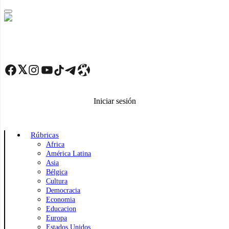
Skip
to
main
content
Facebook
Twitter
Instagram
YouTube
TikTok
Telegram
Enlace
Iniciar sesión
Rúbricas
Africa
América Latina
Asia
Bélgica
Cultura
Democracia
Economia
Educacion
Europa
Estados Unidos