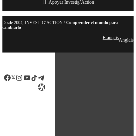
Apoyar Investig’Action
boletín
Desde 2004, INVESTIG’ACTION /
Comprender el mundo para
cambiarlo
Français
Anglais
Facebook
LinkedIn
Instagram
YouTube
TikTok
Telegram
Enlace