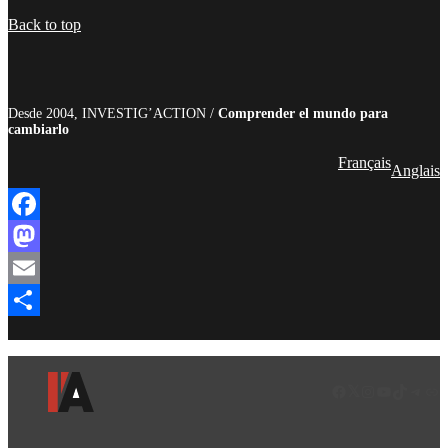
Compartir
Back to top
Desde 2004, INVESTIG’ACTION /
Comprender el mundo para
cambiarlo
Français
Anglais
Facebook
Mastodon
Email
Compartir
Facebook
LinkedIn
Instagram
YouTube
TikTok
Teleg
Enl