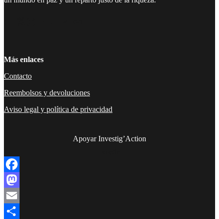
Facebook
Twitter
Instagram
YouTube
TikTok
Telegram
Enlace
Más enlaces
Contacto
Reembolsos y devoluciones
Aviso legal y política de privacidad
Apoyar Investig’Action
boletín
Facebook
Mastodon
Email