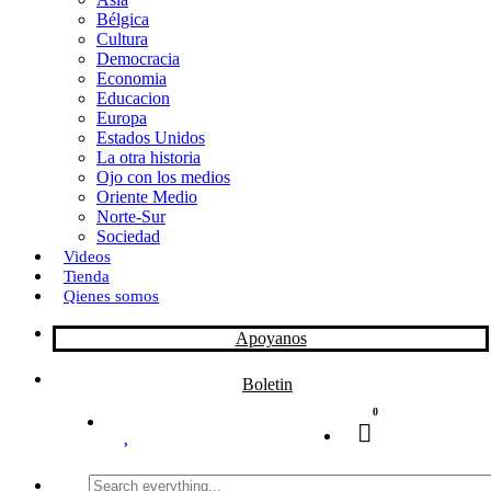
Bélgica
k
o
a
Cultura
Democracia
n
r
Economia
Educacion
t
Europa
Estados Unidos
i
La otra historia
r
Ojo con los medios
Oriente Medio
Norte-Sur
Sociedad
Videos
Tienda
Qienes somos
Apoyanos
Boletin
0
Search