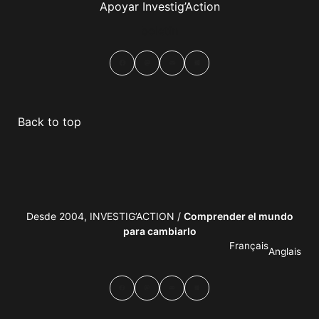
Apoyar Investig’Action
boletín
Facebook
Mastodon
Email
Compartir
Back to top
Desde 2004, INVESTIG’ACTION /
Comprender el mundo
para cambiarlo
Français
Anglais
Facebook
Mastodon
Email
Compartir