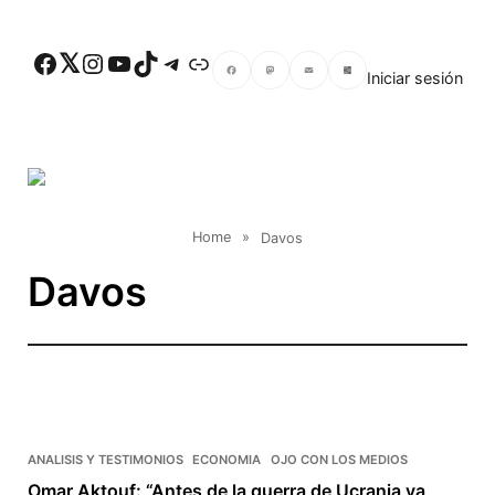
Skip to main content
Facebook
Twitter
Instagram
YouTube
TikTok
Telegram
Enlace
Iniciar sesión
Facebook
Mastodon
Email
Compartir
Home
»
Davos
Davos
ANALISIS Y TESTIMONIOS
ECONOMIA
OJO CON LOS MEDIOS
Omar Aktouf: “Antes de la guerra de Ucrania ya