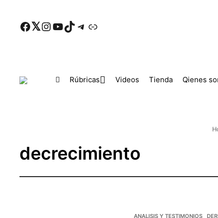
Skip to main content
Facebook
Twitter
Instagram
YouTube
TikTok
Telegram
Enlace
Rúbricas
Videos
Tienda
Qienes s
H
decrecimiento
ANALISIS Y TESTIMONIOS
DER