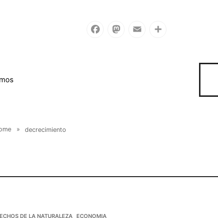
Facebook
Mastodon
Email
Compartir
omos
ome
»
decrecimiento
ECHOS DE LA NATURALEZA
ECONOMIA