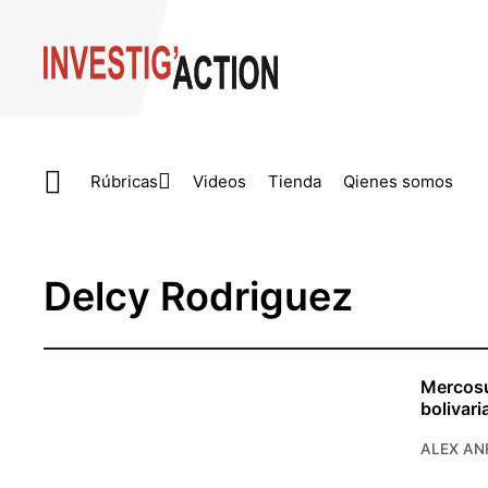
Skip to main content
Rúbricas
Videos
Tienda
Qienes somos
Delcy Rodriguez
Mercosur
bolivari
ALEX AN