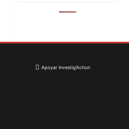
Apoyar Investig’Action
boletín