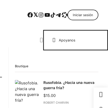
Facebook
Twitter
Instagram
YouTube
TikTok
Telegram
Enlace
Iniciar sesión
Search everything...
Apoyanos
Boutique
Rusofobia. ¿Hacia una nueva
guerra fría?
$
15.00
ROBERT CHARVIN