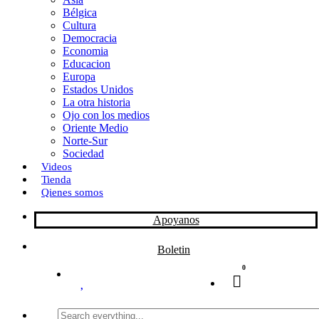
Bélgica
k
o
a
Cultura
Democracia
n
r
Economia
Educacion
t
Europa
Estados Unidos
i
La otra historia
r
Ojo con los medios
Oriente Medio
Norte-Sur
Sociedad
Videos
Tienda
Qienes somos
Apoyanos
Boletin
0
Search