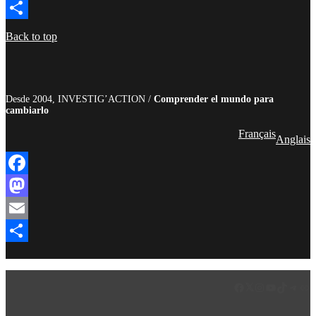
Email
Compartir
Back to top
Desde 2004, INVESTIG’ACTION /
Comprender el mundo para
cambiarlo
Français
Anglais
Facebook
Mastodon
Email
Compartir
Facebook
LinkedIn
Instagram
YouTube
TikTok
Teleg
Enl