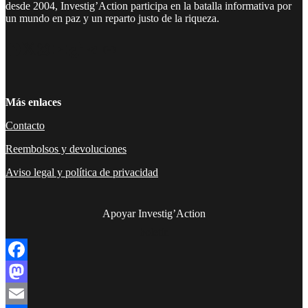
desde 2004, Investig’Action participa en la batalla informativa por
un mundo en paz y un reparto justo de la riqueza.
Facebook
Twitter
Instagram
YouTube
TikTok
Telegram
Enlace
Más enlaces
Contacto
Reembolsos y devoluciones
Aviso legal y política de privacidad
Apoyar Investig’Action
boletín
Facebook
Mastodon