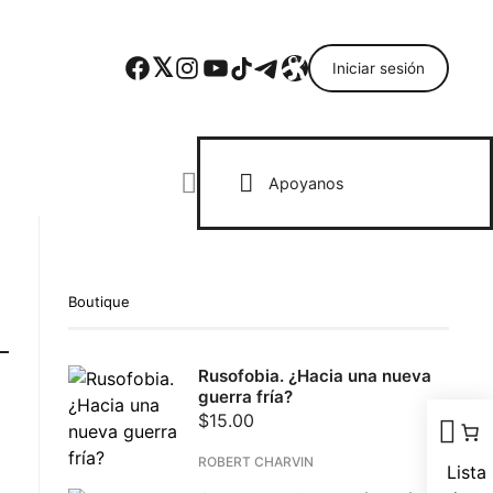
Facebook
Twitter
Instagram
YouTube
TikTok
Telegram
Enlace
Iniciar sesión
Search everything...
Apoyanos
Boutique
Rusofobia. ¿Hacia una nueva
guerra fría?
$
15.00
ROBERT CHARVIN
Lista