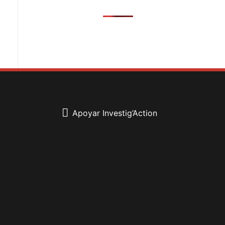
Apoyar Investig’Action
boletín