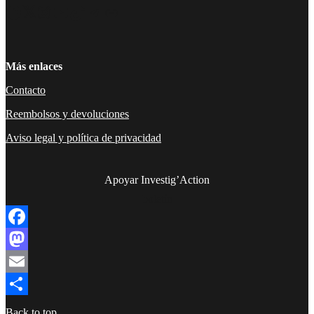
Facebook
Twitter
Instagram
YouTube
TikTok
Telegram
Enlace
Más enlaces
Contacto
Reembolsos y devoluciones
Aviso legal y política de privacidad
Apoyar Investig’Action
boletín
Facebook
Mastodon
Email
Compartir
Back to top