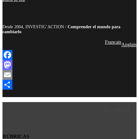
Desde 2004, INVESTIG’ACTION /
Comprender el mundo para
cambiarlo
Français
Anglais
Facebook
Mastodon
Email
Compartir
Facebook
LinkedIn
Instagram
YouTube
TikTok
Teleg
Enl
RÚBRICAS