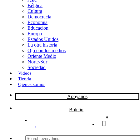
Bélgica
k
o
a
Cultura
Democracia
n
r
Economia
Educacion
t
Europa
Estados Unidos
i
La otra historia
r
Ojo con los medios
Oriente Medio
Norte-Sur
Sociedad
Videos
Tienda
Qienes somos
Apoyanos
Boletin
0
Search