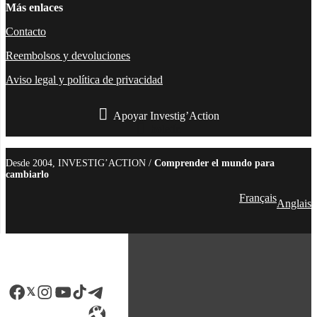
Más enlaces
Contacto
Reembolsos y devoluciones
Aviso legal y política de privacidad
Apoyar Investig’Action
boletín
Desde 2004, INVESTIG’ACTION /
Comprender el mundo para
cambiarlo
Français
Anglais
Facebook
LinkedIn
Instagram
YouTube
TikTok
Telegram
Enlace