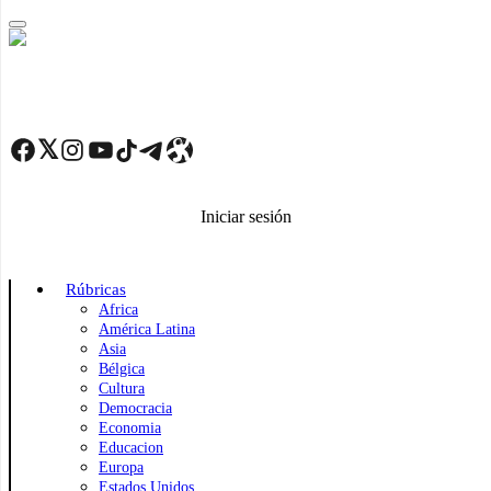
Skip
to
main
content
Facebook
Twitter
Instagram
YouTube
TikTok
Telegram
Enlace
Iniciar sesión
Rúbricas
Africa
América Latina
Asia
Bélgica
Cultura
Democracia
Economia
Educacion
Europa
Estados Unidos