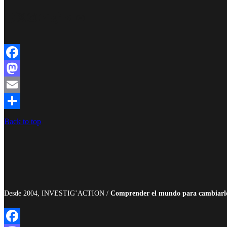
Facebook
Twitter
Instagram
YouTube
TikTok
Telegram
Enlace
Facebook
Mastodon
Email
Compartir
Back to top
Desde 2004, INVESTIG’ACTION /
Comprender el mundo para cambiarl