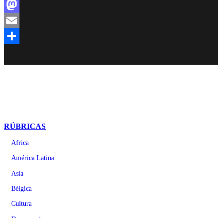
Facebook
Mastodon
Email
Compartir
RÚBRICAS
Africa
América Latina
Asia
Bélgica
Cultura