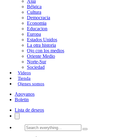
Asia
Bélgica
Cultura
Democracia
Economia
Educacion
Europa
Estados Unidos
La otra historia
Ojo con los medios
Oriente Medio
Norte-Sur
Sociedad
Videos
Tienda
Qienes somos
Apoyanos
Boletin
Lista de deseos
Search
everything...