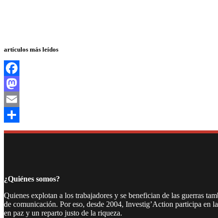
artículos más leídos
Facebook
Mastodon
Email
Compartir
¿Quiénes somos?
Quienes explotan a los trabajadores y se benefician de las guerras ta
de comunicación. Por eso, desde 2004, Investig’Action participa en l
en paz y un reparto justo de la riqueza.