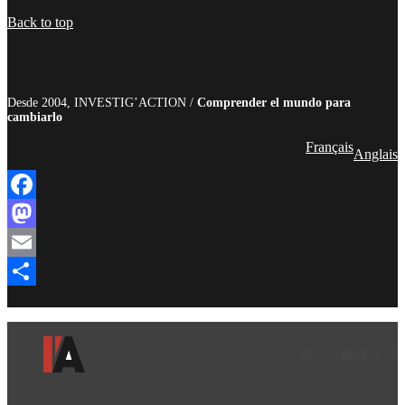
Compartir
Back to top
Desde 2004, INVESTIG’ACTION /
Comprender el mundo para
cambiarlo
Français
Anglais
Facebook
Mastodon
Email
Compartir
Facebook
LinkedIn
Instagram
YouTube
TikTok
Teleg
Enl