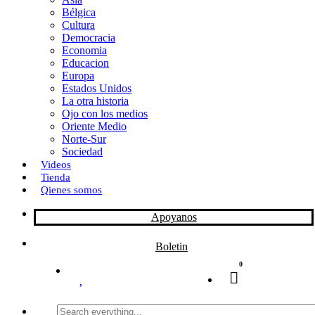
Bélgica
k
o
a
Cultura
Democracia
n
r
Economia
Educacion
t
Europa
Estados Unidos
i
La otra historia
r
Ojo con los medios
Oriente Medio
Norte-Sur
Sociedad
Videos
Tienda
Qienes somos
Apoyanos
Boletin
0
Search