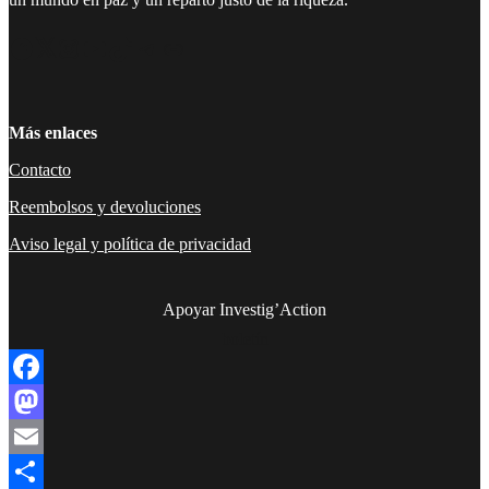
Facebook
Twitter
Instagram
YouTube
TikTok
Telegram
Enlace
Más enlaces
Contacto
Reembolsos y devoluciones
Aviso legal y política de privacidad
Apoyar Investig’Action
boletín
Facebook
Mastodon
Email