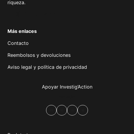
riqueza.
Facebook
Twitter
Instagram
YouTube
TikTok
Telegram
Enlace
Más enlaces
Contacto
Reembolsos y devoluciones
Aviso legal y política de privacidad
Apoyar Investig’Action
boletín
Facebook
Mastodon
Email
Compartir