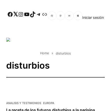
Skip to main content
Facebook
Twitter
Instagram
YouTube
TikTok
Telegram
Enlace
Iniciar sesión
Facebook
Mastodon
Email
Compartir
Home
»
disturbios
disturbios
ANALISIS Y TESTIMONIOS
EUROPA
La receta de los futuros disturbios a la parisina