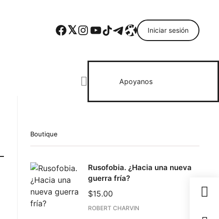
Facebook
Twitter
Instagram
YouTube
TikTok
Telegram
Enlace
Iniciar sesión
Search everything...
Apoyanos
Boutique
Rusofobia. ¿Hacia una nueva
guerra fría?
$
15.00
ROBERT CHARVIN