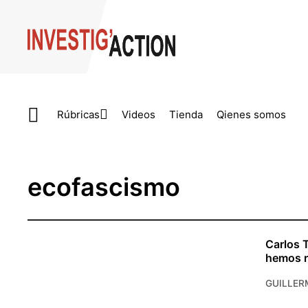
Skip to main content
Rúbricas
Videos
Tienda
Qienes somos
ecofascismo
Carlos T
hemos re
GUILLER