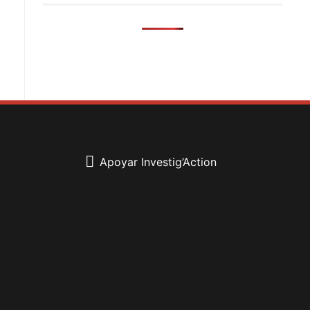
Apoyar Investig’Action
boletín