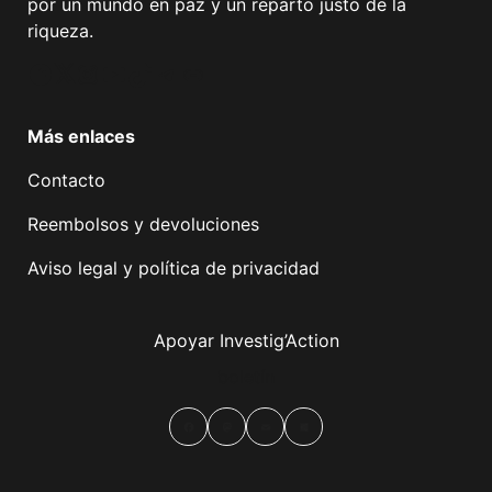
por un mundo en paz y un reparto justo de la
riqueza.
Facebook
Twitter
Instagram
YouTube
TikTok
Telegram
Enlace
Más enlaces
Contacto
Reembolsos y devoluciones
Aviso legal y política de privacidad
Apoyar Investig’Action
boletín
Facebook
Mastodon
Email
Compartir