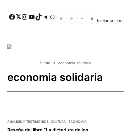
Skip to main content
Facebook
Twitter
Instagram
YouTube
TikTok
Telegram
Enlace
Iniciar sesión
Facebook
Mastodon
Email
Compartir
Home
»
economia solidaria
economia solidaria
ANALISIS Y TESTIMONIOS
CULTURA
ECONOMIA
Reseña del libro “La dictadura de los