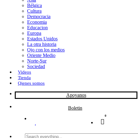
Bélgica
k
o
a
Cultura
Democracia
n
r
Economia
Educacion
t
Europa
Estados Unidos
i
La otra historia
r
Ojo con los medios
Oriente Medio
Norte-Sur
Sociedad
Videos
Tienda
Qienes somos
Apoyanos
Boletin
0
Search