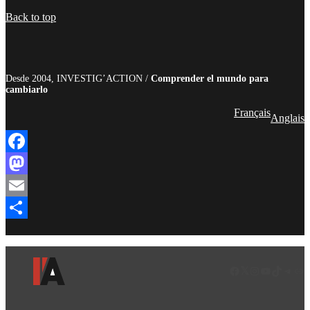
Compartir
Back to top
Desde 2004, INVESTIG’ACTION /
Comprender el mundo para
cambiarlo
Français
Anglais
Facebook
Mastodon
Email
Compartir
Facebook
LinkedIn
Instagram
YouTube
TikTok
Teleg
Enl