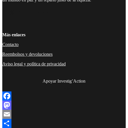
Facebook
Twitter
Instagram
YouTube
TikTok
Telegram
Enlace
Más enlaces
Contacto
Reembolsos y devoluciones
Aviso legal y política de privacidad
Apoyar Investig’Action
boletín
Facebook
Mastodon
Email