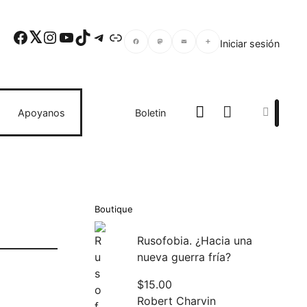
Facebook
Twitter
Instagram
YouTube
TikTok
Telegram
Enlace
Iniciar sesión
Facebook
Mastodon
Email
Compartir
Search
Apoyanos
Boletin
Boutique
Rusofobia. ¿Hacia una
nueva guerra fría?
$
15.00
Robert Charvin