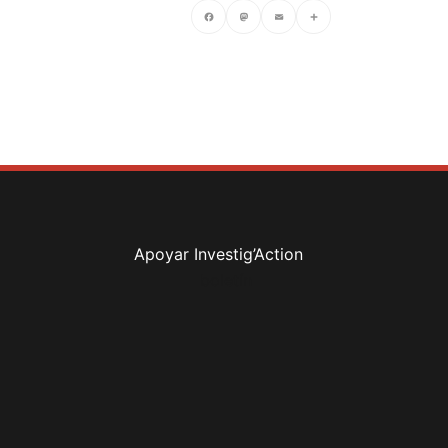
Facebook
Mastodon
Email
Compartir
Apoyar Investig’Action
boletín