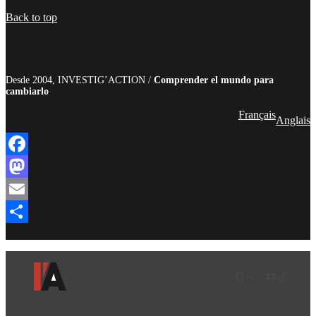
Compartir
Back to top
Desde 2004, INVESTIG’ACTION /
Comprender el mundo para
cambiarlo
Français
Anglais
Facebook
Mastodon
Email
Compartir
Facebook
LinkedIn
Instagram
YouTube
TikTok
Teleg
Enl