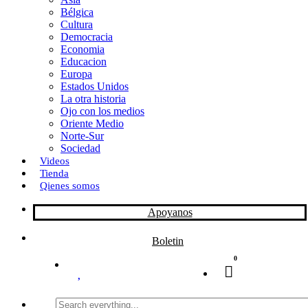
Bélgica
k
o
a
Cultura
Democracia
n
r
Economia
Educacion
t
Europa
Estados Unidos
i
La otra historia
r
Ojo con los medios
Oriente Medio
Norte-Sur
Sociedad
Videos
Tienda
Qienes somos
Apoyanos
Boletin
0
Search