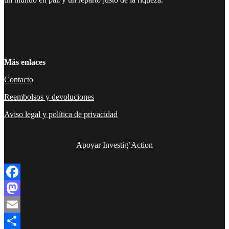
Facebook
Twitter
Instagram
YouTube
TikTok
Telegram
Enlace
Más enlaces
Contacto
Reembolsos y devoluciones
Aviso legal y política de privacidad
Apoyar Investig’Action
boletín
Facebook
Mastodon
Email