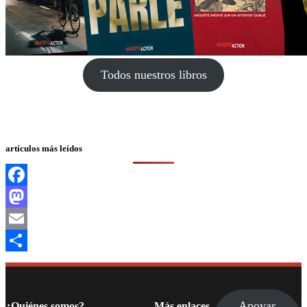
Todos nuestros libros
artículos más leídos
Facebook
Mastodon
Email
Compartir
Apoyar
¿Quiénes somos?
Más enlaces