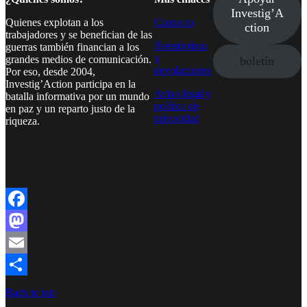
Investig’A
Quienes explotan a los
Contacto
ction
trabajadores y se benefician de las
Reembolsos
guerras también financian a los
y
grandes medios de comunicación.
boletín
devoluciones
Por eso, desde 2004,
Investig’Action participa en la
Aviso legal y
batalla informativa por un mundo
política de
en paz y un reparto justo de la
privacidad
riqueza.
Facebook
Twitter
Instagram
YouTube
TikTok
Telegram
Enlace
Facebook
Mastodon
Email
Compartir
Back to top