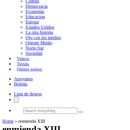
Cultura
k
o
a
Democracia
Economia
n
r
Educacion
Europa
t
Estados Unidos
i
La otra historia
Ojo con los medios
r
Oriente Medio
Norte-Sur
Sociedad
Videos
Tienda
Qienes somos
Apoyanos
Boletin
Lista de deseos
Search
everything...
Home
»
enmienda XIII
enmienda XIII