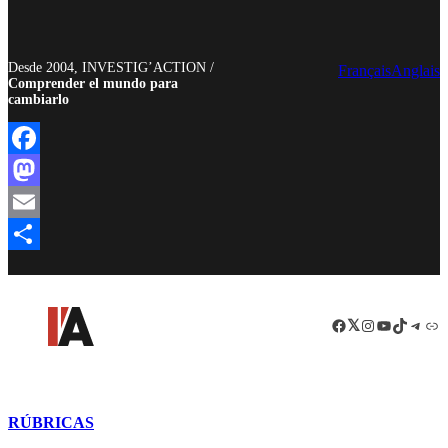
Desde 2004, INVESTIG’ACTION /
Français
Anglais
Comprender el mundo para
cambiarlo
Facebook
Mastodon
Email
Compartir
Facebook
LinkedIn
Instagram
YouTube
TikTok
Teleg
Enl
RÚBRICAS