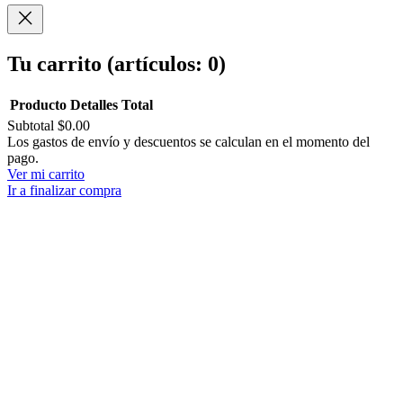
Compartir
Tu carrito
(artículos: 0)
Producto
Detalles
Total
Subtotal
$0.00
Productos
Los gastos de envío y descuentos se calculan en el momento del
pago.
del
Ver mi carrito
carrito
Ir a finalizar compra