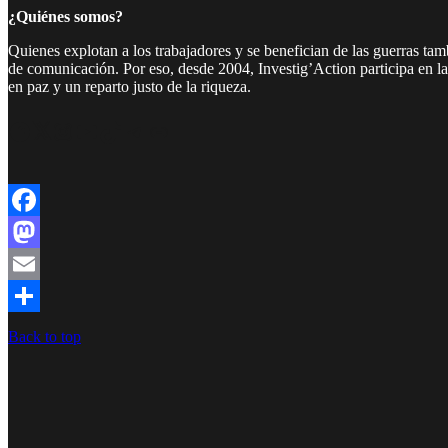
¿Quiénes somos?
Quienes explotan a los trabajadores y se benefician de las guerras ta
de comunicación. Por eso, desde 2004, Investig’Action participa en l
en paz y un reparto justo de la riqueza.
Facebook
Twitter
Instagram
YouTube
TikTok
Telegram
Enlace
Facebook
Mastodon
Email
Compartir
Back to top