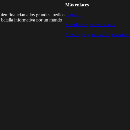
Más enlaces
mbién financian a los grandes medios
Contacto
a batalla informativa por un mundo
Reembolsos y devoluciones
Aviso legal y política de privacidad