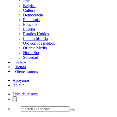
Asia
Bélgica
Cultura
Democracia
Economia
Educacion
Europa
Estados Unidos
La otra historia
Ojo con los medios
Oriente Medio
Norte-Sur
Sociedad
Videos
Tienda
Qienes somos
Apoyanos
Boletin
Lista de deseos
Search
everything...