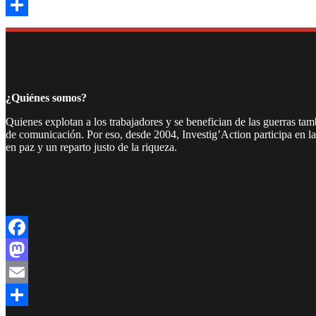
Email
Compartir
¿Quiénes somos?
Quienes explotan a los trabajadores y se benefician de las guerras ta
de comunicación. Por eso, desde 2004, Investig’Action participa en l
en paz y un reparto justo de la riqueza.
Facebook
Twitter
Instagram
YouTube
TikTok
Telegram
Enlace
Facebook
Mastodon
Email