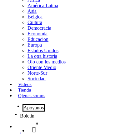
o
o
i
m
América Latina
o
d
l
p
Asia
Bélgica
k
o
a
Cultura
Democracia
n
r
Economia
Educacion
t
Europa
Estados Unidos
i
La otra historia
r
Ojo con los medios
Oriente Medio
Norte-Sur
Sociedad
Videos
Tienda
Qienes somos
Apoyanos
Boletin
0