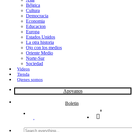
Bélgica
k
o
a
Cultura
Democracia
n
r
Economia
Educacion
t
Europa
Estados Unidos
i
La otra historia
r
Ojo con los medios
Oriente Medio
Norte-Sur
Sociedad
Videos
Tienda
Qienes somos
Apoyanos
Boletin
0
Search