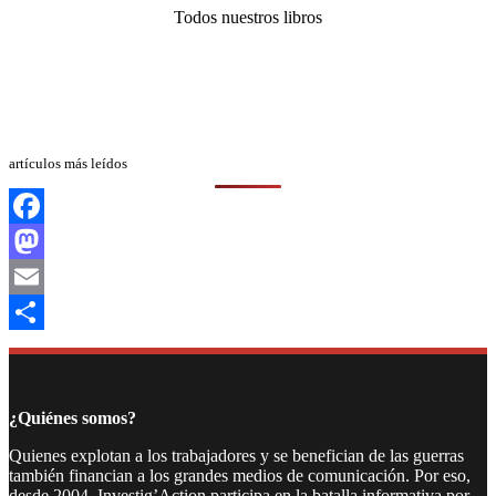
Todos nuestros libros
artículos más leídos
Facebook
Mastodon
Email
Compartir
¿Quiénes somos?
Quienes explotan a los trabajadores y se benefician de las guerras
también financian a los grandes medios de comunicación. Por eso,
desde 2004, Investig’Action participa en la batalla informativa por