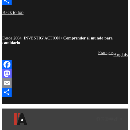
Email
Compartir
Back to top
Desde 2004, INVESTIG’ACTION /
Comprender el mundo para
cambiarlo
Français
Anglais
Facebook
Mastodon
Email
Compartir
Facebook
LinkedIn
Instagram
YouTube
TikTok
Teleg
Enl