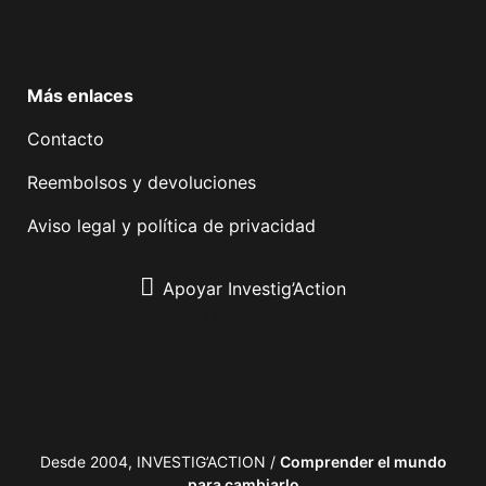
Facebook
Twitter
Instagram
YouTube
TikTok
Telegram
Enlace
Más enlaces
Contacto
Reembolsos y devoluciones
Aviso legal y política de privacidad
Apoyar Investig’Action
boletín
Desde 2004, INVESTIG’ACTION /
Comprender el mundo
para cambiarlo