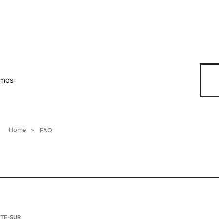
omos
Home
»
FAO
TE-SUR