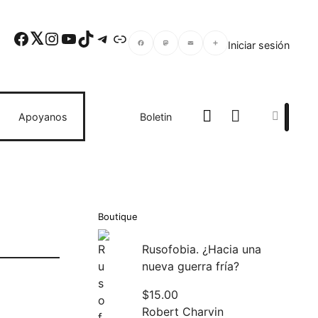
Facebook
Twitter
Instagram
YouTube
TikTok
Telegram
Enlace
Iniciar sesión
Facebook
Mastodon
Email
Compartir
Search
Apoyanos
Boletin
Boutique
Rusofobia. ¿Hacia una
nueva guerra fría?
$
15.00
Robert Charvin