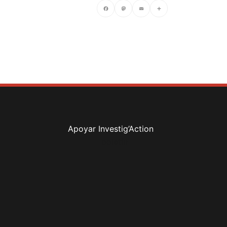
Facebook
Mastodon
Email
Compartir
Apoyar Investig’Action
boletín