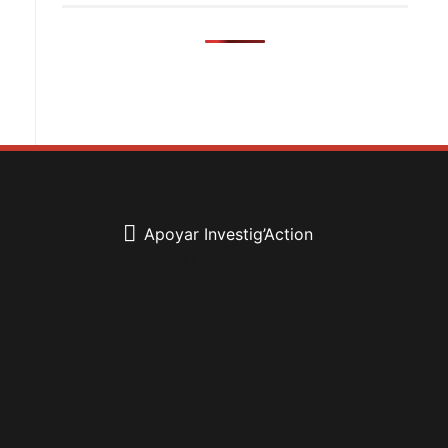
Apoyar Investig’Action
boletín