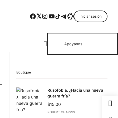
Facebook
Twitter
Instagram
YouTube
TikTok
Telegram
Enlace
Iniciar sesión
Search everything...
Apoyanos
Boutique
Rusofobia. ¿Hacia una nueva
guerra fría?
$
15.00
ROBERT CHARVIN