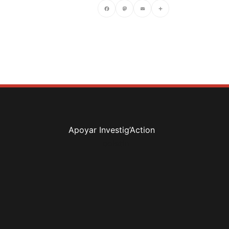
Facebook
Mastodon
Email
Compartir
Apoyar Investig’Action
boletín