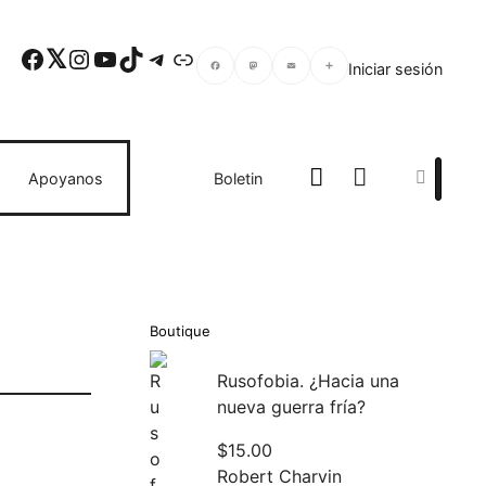
Facebook
Twitter
Instagram
YouTube
TikTok
Telegram
Enlace
Iniciar sesión
Facebook
Mastodon
Email
Compartir
Search
Apoyanos
Boletin
Boutique
Rusofobia. ¿Hacia una
nueva guerra fría?
$
15.00
Robert Charvin