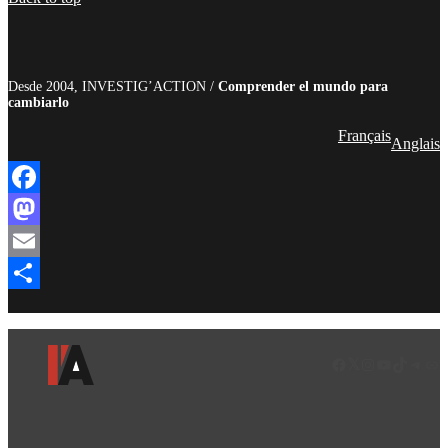
Desde 2004, INVESTIG’ACTION /
Comprender el mundo para
cambiarlo
Français
Anglais
Facebook
Mastodon
Email
Compartir
Facebook
LinkedIn
Instagram
YouTube
TikTok
Teleg
Enl