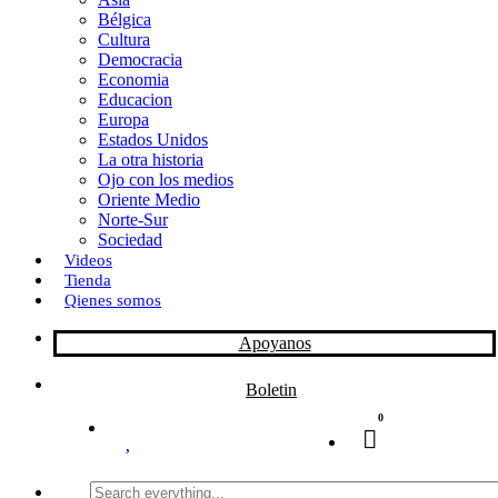
Bélgica
k
o
a
Cultura
Democracia
n
r
Economia
Educacion
t
Europa
Estados Unidos
i
La otra historia
r
Ojo con los medios
Oriente Medio
Norte-Sur
Sociedad
Videos
Tienda
Qienes somos
Apoyanos
Boletin
0
Search