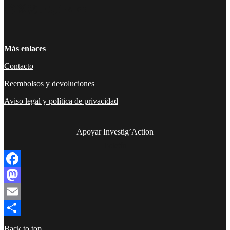
Facebook
Twitter
Instagram
YouTube
TikTok
Telegram
Enlace
Más enlaces
Contacto
Reembolsos y devoluciones
Aviso legal y política de privacidad
Apoyar Investig’Action
boletín
Facebook
Mastodon
Email
Compartir
Back to top