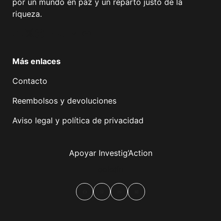
por un mundo en paz y un reparto justo de la
riqueza.
Facebook
Twitter
Instagram
YouTube
TikTok
Telegram
Enlace
Más enlaces
Contacto
Reembolsos y devoluciones
Aviso legal y política de privacidad
Apoyar Investig’Action
boletín
Facebook
Mastodon
Email
Compartir