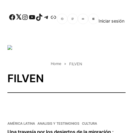
Skip to main content
Facebook
Twitter
Instagram
YouTube
TikTok
Telegram
Enlace
Iniciar sesión
Facebook
Mastodon
Email
Compartir
Home
»
FILVEN
FILVEN
AMÉRICA LATINA
ANALISIS Y TESTIMONIOS
CULTURA
Una travesía por los desiertos de la migración :