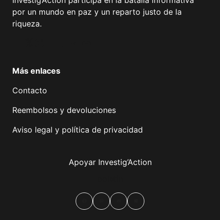
Investig’Action participa en la batalla informativa
por un mundo en paz y un reparto justo de la
riqueza.
Facebook
Twitter
Instagram
YouTube
TikTok
Telegram
Enlace
Más enlaces
Contacto
Reembolsos y devoluciones
Aviso legal y política de privacidad
Apoyar Investig’Action
boletín