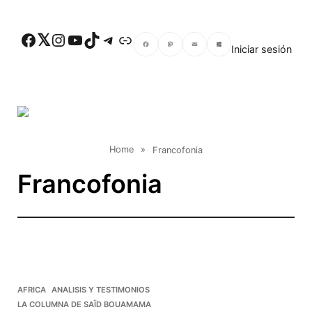
Skip to main content
Facebook
Twitter
Instagram
YouTube
TikTok
Telegram
Enlace
Iniciar sesión
Facebook
Mastodon
Email
Compartir
Home
»
Francofonia
Francofonia
AFRICA
ANALISIS Y TESTIMONIOS
LA COLUMNA DE SAÏD BOUAMAMA