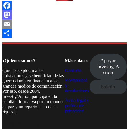
Facebook
Mastodon
Email
Compartir
Apoyar
¿Quiénes somos?
Más enlaces
Investig’A
Quienes explotan a los
Contacto
ction
trabajadores y se benefician de las
Reembolsos
guerras también financian a los
y
grandes medios de comunicación.
boletín
devoluciones
Por eso, desde 2004,
Investig’Action participa en la
Aviso legal y
batalla informativa por un mundo
política de
en paz y un reparto justo de la
privacidad
riqueza.
Facebook
Twitter
Instagram
YouTube
TikTok
Telegram
Enlace