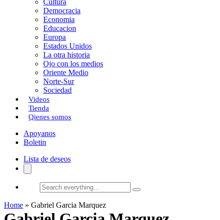
Cultura
k
o
a
Democracia
Economia
n
r
Educacion
Europa
t
Estados Unidos
i
La otra historia
Ojo con los medios
r
Oriente Medio
Norte-Sur
Sociedad
Videos
Tienda
Qienes somos
Apoyanos
Boletin
Lista de deseos
Search
everything...
Home
»
Gabriel Garcia Marquez
Gabriel Garcia Marquez