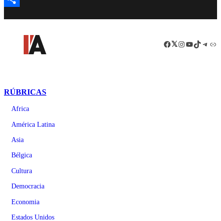
Compartir
Facebook
LinkedIn
Instagram
YouTube
TikTok
Teleg
Enl
RÚBRICAS
Africa
América Latina
Asia
Bélgica
Cultura
Democracia
Economia
Estados Unidos