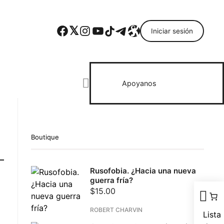
Facebook
Twitter
Instagram
YouTube
TikTok
Telegram
Enlace
Iniciar sesión
Search everything...
Apoyanos
Boutique
Rusofobia. ¿Hacia una nueva
guerra fría?
$
15.00
ROBERT CHARVIN
Lista