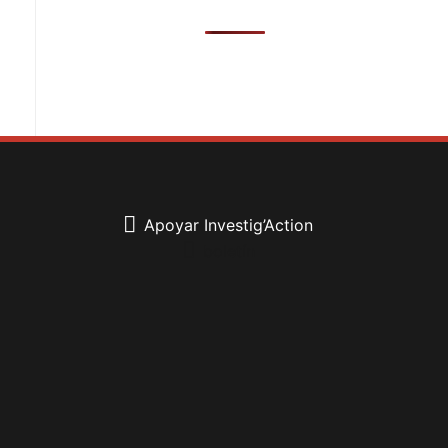
Apoyar Investig’Action
boletín