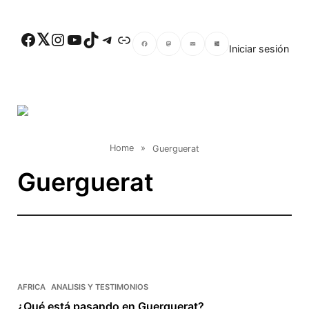
Skip to main content
Facebook
Twitter
Instagram
YouTube
TikTok
Telegram
Enlace
Iniciar sesión
Facebook
Mastodon
Email
Compartir
Home
»
Guerguerat
Guerguerat
AFRICA
ANALISIS Y TESTIMONIOS
¿Qué está pasando en Guerguerat?