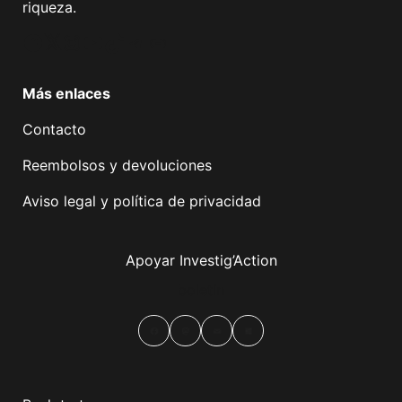
riqueza.
Facebook
Twitter
Instagram
YouTube
TikTok
Telegram
Enlace
Más enlaces
Contacto
Reembolsos y devoluciones
Aviso legal y política de privacidad
Apoyar Investig’Action
boletín
Facebook
Mastodon
Email
Compartir